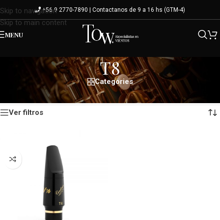
+56 9 2770-7890 | Contactanos de 9 a 16 hs (GTM-4)
Skip to navigation
Skip to main content
MENU
T8
Categories
Mostrando el único resultado
Inicio
/
Variante del producto
/
T8
Ver filtros