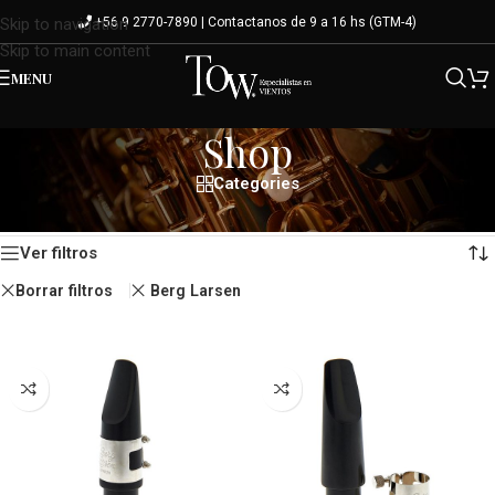
+56 9 2770-7890 | Contactanos de 9 a 16 hs (GTM-4)
Skip to navigation
Skip to main content
MENU
Shop
Categories
Mostrando los 7 resultados
Inicio
/
Shop
Ver filtros
Borrar filtros
Berg Larsen