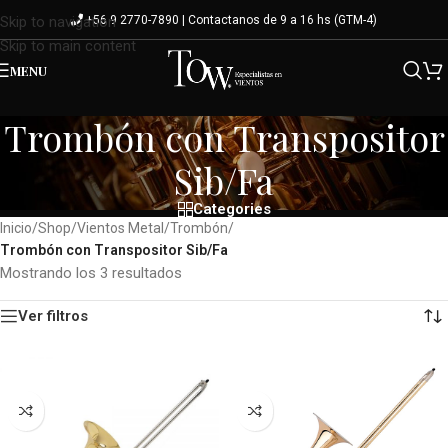
+56 9 2770-7890 | Contactanos de 9 a 16 hs (GTM-4)
Skip to navigation
Skip to main content
MENU
Trombón con Transpositor
Sib/Fa
Categories
Inicio
/
Shop
/
Vientos Metal
/
Trombón
/
Trombón con Transpositor Sib/Fa
Mostrando los 3 resultados
Ver filtros