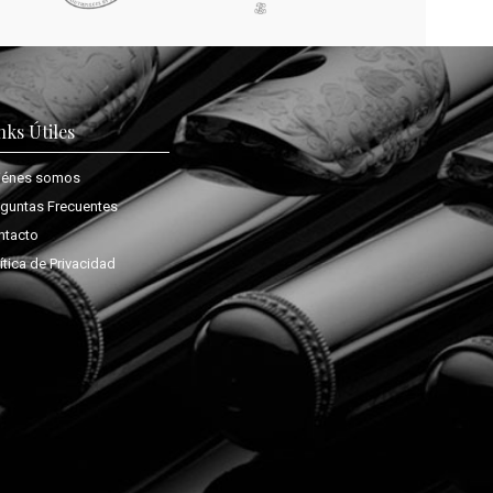
nks Útiles
iénes somos
eguntas Frecuentes
ntacto
ítica de Privacidad