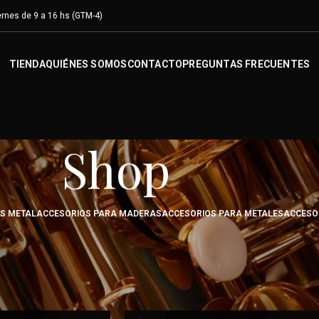
rnes de 9 a 16 hs (GTM-4)
TIENDA
QUIÉNES SOMOS
CONTACTO
PREGUNTAS FRECUENTES
Shop
OS METAL
ACCESORIOS PARA MADERAS
ACCESORIOS PARA METALES
ACCESO
Besson