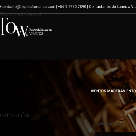
Skip to navigation
contacto@towsudamerica.com
|
+56 9 2770-7890
| Contactanos de Lunes a Vie
Skip to main content
VIENTOS MADERA
VIENT
Inicio
/
Shop
CATEGORÍAS
Borrar filtros