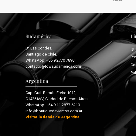
Sudamérica
Li
B° Las Condes,
Qu
Santiago de Chile.
Pr
WhatsApp:
+56 9 2770 7890
Co
contacto@towsudamerica.com
Pol
Argentina
Cap. Gral. Ramón Freire 1012,
C1426AVV, Ciudad de Buenos Aires.
WhatsApp:
+54 9 11 2877-6210
info@boutiquedevientos.com.ar
Visitar la tienda de Argentina