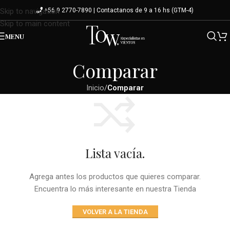
+56 9 2770-7890 | Contactanos de 9 a 16 hs (GTM-4)
Skip to navigation
Skip to main content
MENU
Comparar
Inicio
/
Comparar
Lista vacía.
Agrega antes los productos que quieres comparar.
Encuentra lo más interesante en nuestra Tienda
VOLVER A LA TIENDA