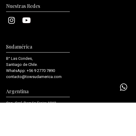
Nuestras Redes
Sudamérica
B° Las Condes,
Santiago de Chile.
WhatsApp:
+56 9 2770 7890
contacto@towsudamerica.com
Argentina
Cap. Gral. Ramón Freire 1012,
C1426AVV, Ciudad de Buenos Aires.
WhatsApp:
+54 9 11 2877-6210
info@boutiquedevientos.com.ar
Visitar la tienda de Argentina