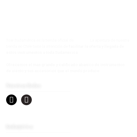
Tow Sudamérica es la tienda oficial de
Tow s.a.
La apertura de nuestra
tienda en Chile tiene la intención de
facilitar la oferta y llegada de
estos instrumentos a toda Sudamérica
.
Ofrecemos el más grande y calificado abanico de instrumentos
de viento y sus accesorios que el mundo produce
.
Nuestras Redes
Sudamérica