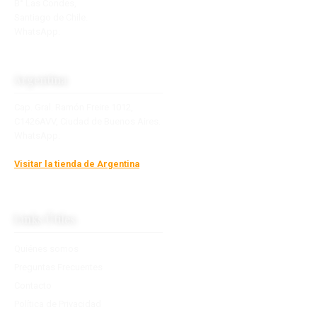
B° Las Condes,
Santiago de Chile.
WhatsApp:
+56 9 2770 7890
contacto@towsudamerica.com
Argentina
Cap. Gral. Ramón Freire 1012,
C1426AVV, Ciudad de Buenos Aires.
WhatsApp:
+54 9 11 2877-6210
info@boutiquedevientos.com.ar
Visitar la tienda de Argentina
Links Útiles
Quiénes somos
Preguntas Frecuentes
Contacto
Política de Privacidad