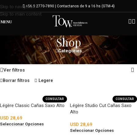
+56 9 2770-7890 | Contactanos de 9 a 16 hs (GTM-4)
Skip to navigation
Skip to main content
MENU
Shop
Categories
Mostrando 1–24 de 25 resultados
Inicio
/
Shop
Ver filtros
Borrar filtros
Legere
CONSULTAR
CONSULTAR
Légère Classic Cañas Saxo Alto
Légère Studio Cut Cañas Saxo
Alto
USD
28,69
Seleccionar Opciones
USD
28,69
Seleccionar Opciones