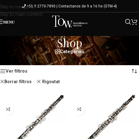
+56 9 2770-7890 | Contactanos de 9 a 16 hs (GTM-4)
Skip to navigation
Skip to main content
MENU
Shop
Categories
Mostrando los 5 resultados
Inicio
/
Shop
Ver filtros
Borrar filtros
Rigoutat