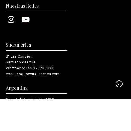
Nuestras Redes
Sudamérica
B° Las Condes,
Santiago de Chile.
WhatsApp:
+56 9 2770 7890
contacto@towsudamerica.com
Argentina
Cap. Gral. Ramón Freire 1012,
C1426AVV, Ciudad de Buenos Aires.
WhatsApp:
+54 9 11 2877-6210
info@boutiquedevientos.com.ar
Visitar la tienda de Argentina