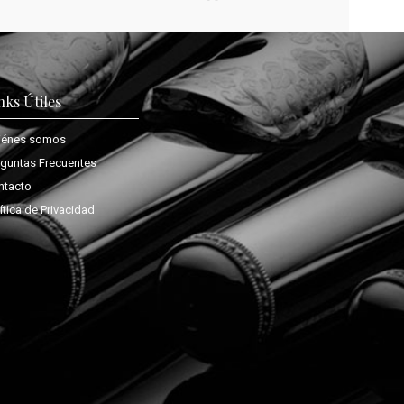
nks Útiles
iénes somos
eguntas Frecuentes
ntacto
ítica de Privacidad