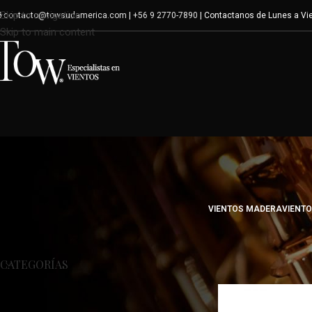
Skip to navigation
contacto@towsudamerica.com
|
+56 9 2770-7890
| Contactanos de Lunes a Vie
Skip to main content
VIENTOS MADERA
VIENT
Inicio
/
Shop
/
Accesori
CATEGORÍAS