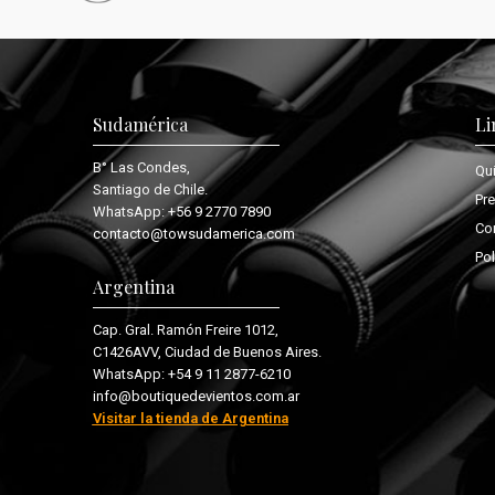
Sudamérica
Li
B° Las Condes,
Qu
Santiago de Chile.
Pr
WhatsApp:
+56 9 2770 7890
Co
contacto@towsudamerica.com
Pol
Argentina
Cap. Gral. Ramón Freire 1012,
C1426AVV, Ciudad de Buenos Aires.
WhatsApp:
+54 9 11 2877-6210
info@boutiquedevientos.com.ar
Visitar la tienda de Argentina