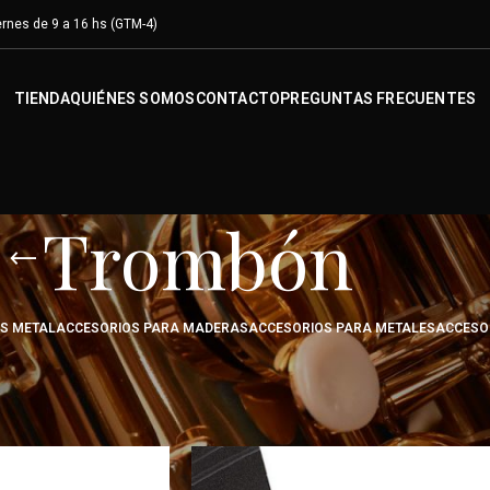
rnes de 9 a 16 hs (GTM-4)
TIENDA
QUIÉNES SOMOS
CONTACTO
PREGUNTAS FRECUENTES
Trombón
OS METAL
ACCESORIOS PARA MADERAS
ACCESORIOS PARA METALES
ACCESO
os para metales
/
Trombón