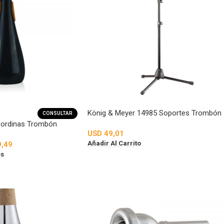
König & Meyer 14985 Soportes Trombón
CONSULTAR
Sordinas Trombón
USD
49,01
Añadir Al Carrito
,49
es