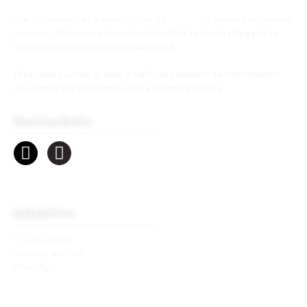
Tow Sudamérica es la tienda oficial de
Tow s.a.
La apertura de nuestra
tienda en Chile tiene la intención de
facilitar la oferta y llegada de
estos instrumentos a toda Sudamérica
.
Ofrecemos el más grande y calificado abanico de instrumentos
de viento y sus accesorios que el mundo produce
.
Nuestras Redes
Sudamérica
B° Las Condes,
Santiago de Chile.
WhatsApp:
+56 9 2770 7890
contacto@towsudamerica.com