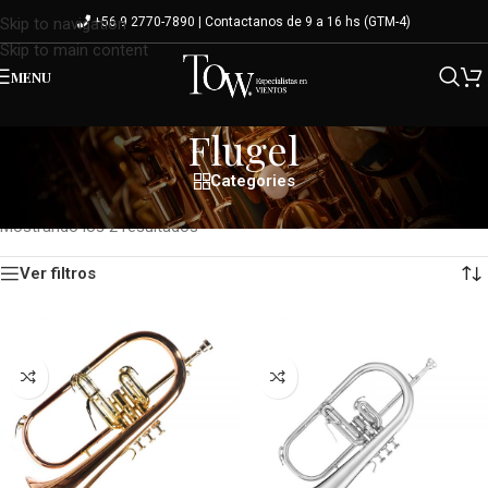
+56 9 2770-7890 | Contactanos de 9 a 16 hs (GTM-4)
Skip to navigation
Skip to main content
MENU
Flugel
Categories
Inicio
/
Shop
/
Vientos Metal
/
Fliscornio
/
Flugel
Mostrando los 2 resultados
Ver filtros