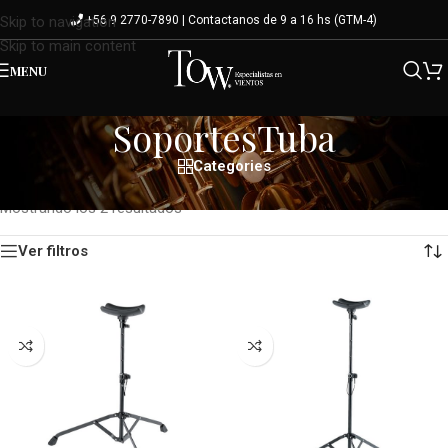
+56 9 2770-7890 | Contactanos de 9 a 16 hs (GTM-4)
Skip to navigation
Skip to main content
MENU
SoportesTuba
Categories
Inicio
/
Shop
/
Accesorios para metales
/
Tuba
/
SoportesTuba
Mostrando los 2 resultados
Ver filtros