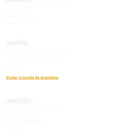
B° Las Condes,
Santiago de Chile.
WhatsApp:
+56 9 2770 7890
contacto@towsudamerica.com
Argentina
Cap. Gral. Ramón Freire 1012,
C1426AVV, Ciudad de Buenos Aires.
WhatsApp:
+54 9 11 2877-6210
info@boutiquedevientos.com.ar
Visitar la tienda de Argentina
Links Útiles
Quiénes somos
Preguntas Frecuentes
Contacto