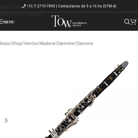
+56 9 2770-7890 | Contactanos de 9 a 16 hs (GTM-4)
Skip to navigation
Skip to main content
MENU
Inicio
/
Shop
/
Vientos Madera
/
Clarinete
/
Clarinete