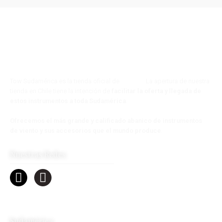
Tow Sudamérica es la tienda oficial de
Tow s.a.
La apertura de nuestra
tienda en Chile tiene la intención de
facilitar la oferta y llegada de
estos instrumentos a toda Sudamérica
.
Ofrecemos el más grande y calificado abanico de instrumentos
de viento y sus accesorios que el mundo produce
.
Nuestras Redes
Sudamérica