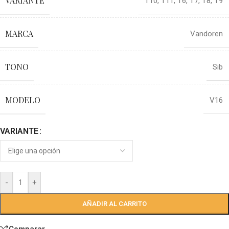
VARIANTE
T10
,
T11
,
T6
,
T7
,
T8
,
T9
MARCA
Vandoren
TONO
Sib
MODELO
V16
VARIANTE
-
+
AÑADIR AL CARRITO
Comparar