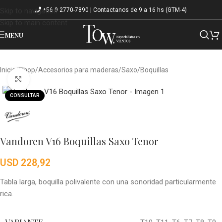
+56 9 2770-7890 | Contactanos de 9 a 16 hs (GTM-4)
Skip to navigation
Skip to main content
MENU
Inicio
/
Shop
/
Accesorios para maderas
/
Saxo
/
Boquillas
Click to enlarge
CONSULTAR
Vandoren V16 Boquillas Saxo Tenor
USD
228,92
Tabla larga, boquilla polivalente con una sonoridad particularmente
rica.