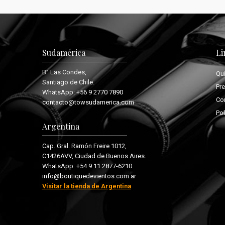
Sudamérica
Li
B° Las Condes,
Qu
Santiago de Chile.
Pr
WhatsApp:
+56 9 2770 7890
Co
contacto@towsudamerica.com
Pol
Argentina
Cap. Gral. Ramón Freire 1012,
C1426AVV, Ciudad de Buenos Aires.
WhatsApp:
+54 9 11 2877-6210
info@boutiquedevientos.com.ar
Visitar la tienda de Argentina