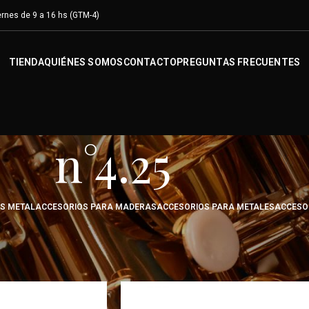
rnes de 9 a 16 hs (GTM-4)
TIENDA
QUIÉNES SOMOS
CONTACTO
PREGUNTAS FRECUENTES
n°4.25
OS METAL
ACCESORIOS PARA MADERAS
ACCESORIOS PARA METALES
ACCESO
roducto
/
n°4.25