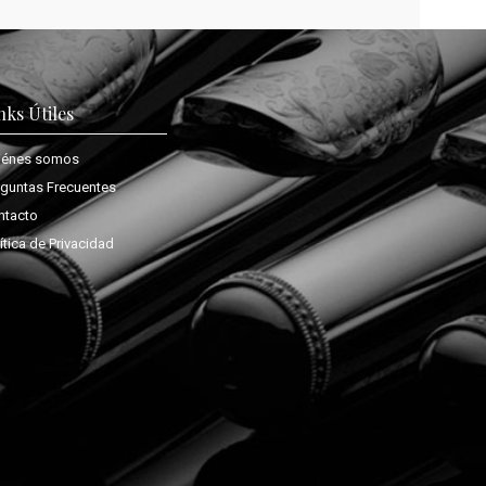
nks Útiles
iénes somos
eguntas Frecuentes
ntacto
ítica de Privacidad