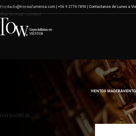
Skip to navigation
contacto@towsudamerica.com
|
+56 9 2770-7890
| Contactanos de Lunes a Vie
Skip to main content
VIENTOS MADERA
VIENT
Inicio
/
Variante del p
CATEGORÍAS