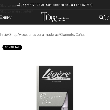
+56 9 2770-7890 | Contactanos de 9 a 16 hs (GTM-4)
Skip to navigation
Skip to main content
MENU
Inicio
/
Shop
/
Accesorios para maderas
/
Clarinete
/
Cañas
CONSULTAR