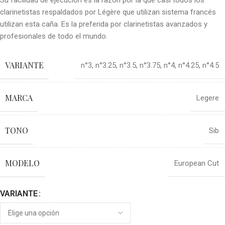
Su facilidad de ejecución es la razón por la que casi todos los
clarinetistas respaldados por Légère que utilizan sistema francés
utilizan esta caña. Es la preferida por clarinetistas avanzados y
profesionales de todo el mundo.
VARIANTE
n°3
,
n°3.25
,
n°3.5
,
n°3.75
,
n°4
,
n°4.25
,
n°4.5
MARCA
Legere
TONO
Sib
MODELO
European Cut
VARIANTE