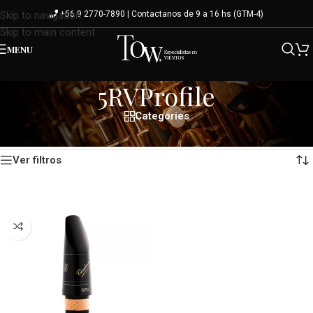
+56 9 2770-7890 | Contactanos de 9 a 16 hs (GTM-4)
Skip to navigation
Skip to main content
MENU
5RVProfile
Categories
Mostrando el único resultado
Inicio
/
Variante del producto
/
5RVProfile
Ver filtros