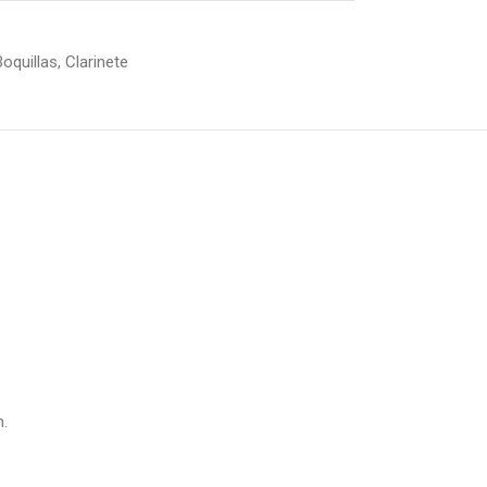
Boquillas
,
Clarinete
.