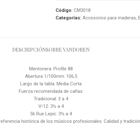
Código:
CM3018
Categorías:
Accesorios para maderas
,
DESCRIPCIÓN
SOBRE VANDOREN
Mentonera: Profile 88
Abertura 1/100mm: 106,5
Largo de la tabla: Media Corta
Fuerza recomendada de cañas:
Tradicional: 3 a 4
V•12: 3½ a 4
56 Rue Lepic: 3½ a 4
eferencia histórica de los músicos profesionales. Calidad y tradición