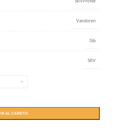
5RVProfile
Vandoren
Sib
5RV
IR AL CARRITO