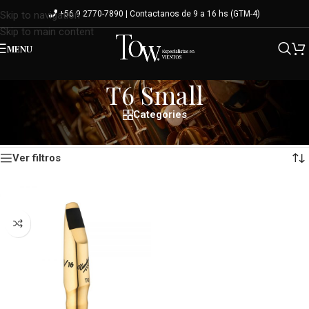
+56 9 2770-7890 | Contactanos de 9 a 16 hs (GTM-4)
Skip to navigation
Skip to main content
MENU
T6 Small
Categories
Mostrando el único resultado
Inicio
/
Variante del producto
/
T6 Small
Ver filtros