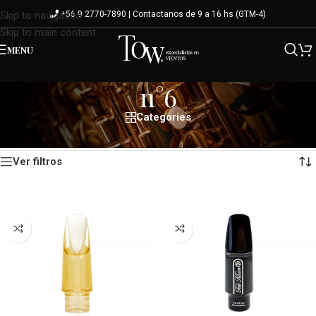
+56 9 2770-7890 | Contactanos de 9 a 16 hs (GTM-4)
Skip to navigation
Skip to main content
MENU
n°6
Categories
Mostrando los 4 resultados
Inicio
/
Variante del producto
/
n°6
Ver filtros