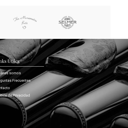
nks Útiles
iénes somos
eguntas Frecuentes
ntacto
ítica de Privacidad