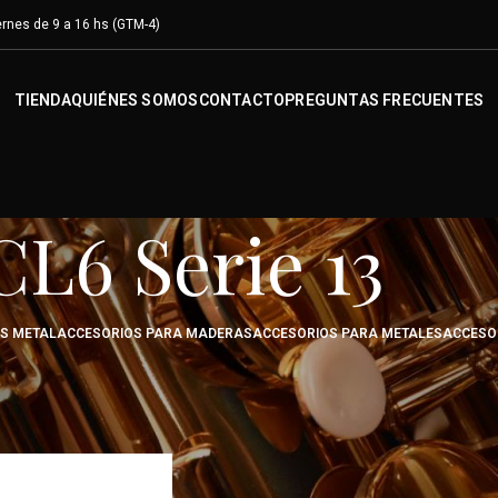
rnes de 9 a 16 hs (GTM-4)
TIENDA
QUIÉNES SOMOS
CONTACTO
PREGUNTAS FRECUENTES
CL6 Serie 13
OS METAL
ACCESORIOS PARA MADERAS
ACCESORIOS PARA METALES
ACCESO
roducto
/
CL6 Serie 13