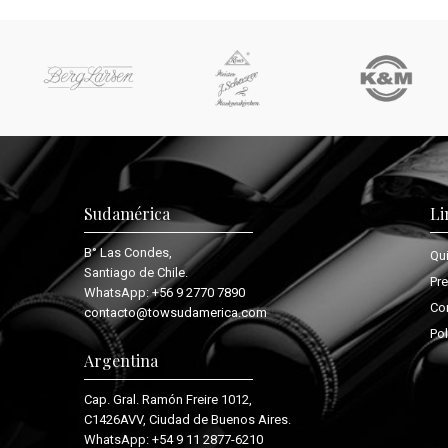
Sudamérica
Li
B° Las Condes,
Qu
Santiago de Chile.
Pr
WhatsApp:
+56 9 2770 7890
Co
contacto@towsudamerica.com
Pol
Argentina
Cap. Gral. Ramón Freire 1012,
C1426AVV, Ciudad de Buenos Aires.
WhatsApp:
+54 9 11 2877-6210