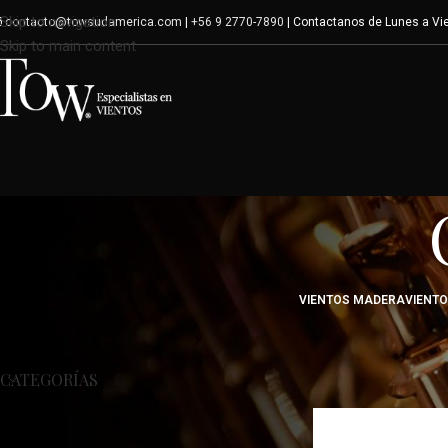
Skip to navigation
contacto@towsudamerica.com
|
+56 9 2770-7890
| Contactanos de Lunes a Vie
Skip to main content
VIENTOS MADERA
VIENT
Inicio
/
Variante del p
CATEGORÍAS