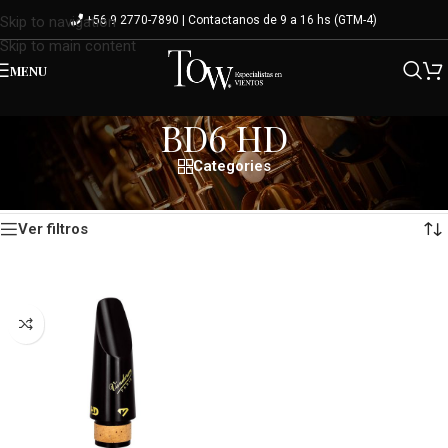
+56 9 2770-7890 | Contactanos de 9 a 16 hs (GTM-4)
Skip to navigation
Skip to main content
MENU
BD6 HD
Categories
Mostrando el único resultado
Inicio
/
Variante del producto
/
BD6 HD
Ver filtros