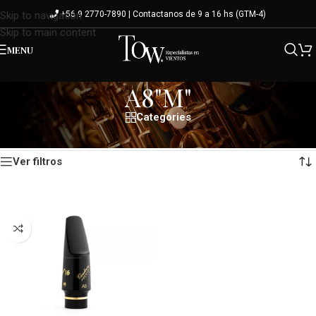
+56 9 2770-7890 | Contactanos de 9 a 16 hs (GTM-4)
Skip to navigation
Skip to main content
MENU
A8"M"
Categories
Mostrando el único resultado
Inicio
/
Variante del producto
/
A8"M"
Ver filtros