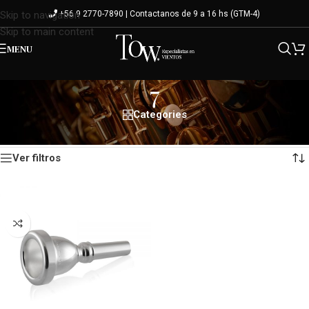
+56 9 2770-7890 | Contactanos de 9 a 16 hs (GTM-4)
Skip to navigation
Skip to main content
MENU
7
Categories
Mostrando el único resultado
Inicio
/
Variante del producto
/
7
Ver filtros