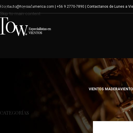
Skip to navigation
contacto@towsudamerica.com
|
+56 9 2770-7890
| Contactanos de Lunes a Vie
Skip to main content
VIENTOS MADERA
VIENT
Inicio
/
Tono del produ
CATEGORÍAS