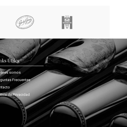
nks Útiles
iénes somos
eguntas Frecuentes
ntacto
ítica de Privacidad