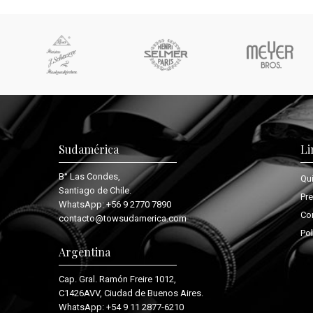
Sudamérica
Li
B° Las Condes,
Qu
Santiago de Chile.
Pr
WhatsApp:
+56 9 2770 7890
Co
contacto@towsudamerica.com
Pol
Argentina
Cap. Gral. Ramón Freire 1012,
C1426AVV, Ciudad de Buenos Aires.
WhatsApp:
+54 9 11 2877-6210