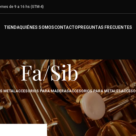
rnes de 9 a 16 hs (GTM-4)
TIENDA
QUIÉNES SOMOS
CONTACTO
PREGUNTAS FRECUENTES
Fa/Sib
OS METAL
ACCESORIOS PARA MADERAS
ACCESORIOS PARA METALES
ACCESO
cto
/
Fa/Sib