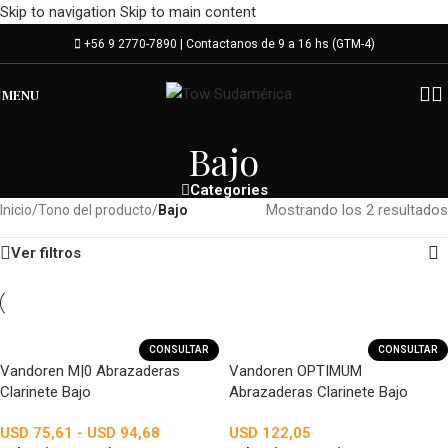
Skip to navigation
Skip to main content
+56 9 2770-7890 | Contactanos de 9 a 16 hs (GTM-4)
MENU
Bajo
Categories
Mostrando los 2 resultados
Inicio
/
Tono del producto
/
Bajo
Ver filtros
CONSULTAR
CONSULTAR
Vandoren M|0 Abrazaderas
Vandoren OPTIMUM
Clarinete Bajo
Abrazaderas Clarinete Bajo
USD
75,61
-
USD
94,68
USD
122,05