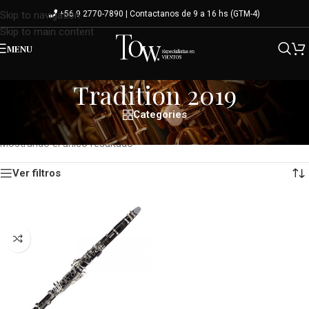
+56 9 2770-7890 | Contactanos de 9 a 16 hs (GTM-4)
Skip to navigation
Skip to main content
MENU
Tradition 2019
Categories
Inicio
/
Modelo del producto
/
Tradition 2019
Mostrando el único resultado
Ver filtros