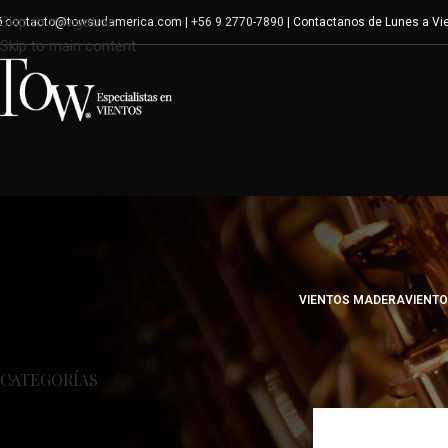
Skip to navigation
contacto@towsudamerica.com
|
+56 9 2770-7890
| Contactanos de Lunes a Vie
Skip to main content
VIENTOS MADERA
VIENT
Inicio
/
Modelo del pro
CATEGORÍAS