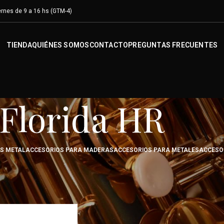
rnes de 9 a 16 hs (GTM-4)
TIENDA
QUIÉNES SOMOS
CONTACTO
PREGUNTAS FRECUENTES
Florida HR
OS METAL
ACCESORIOS PARA MADERAS
ACCESORIOS PARA METALES
ACCESO
ducto
/
Florida HR