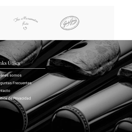
nks Útiles
iénes somos
eguntas Frecuentes
ntacto
ítica de Privacidad