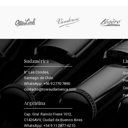
Sudamérica
Li
B° Las Condes,
Qu
Santiago de Chile.
Pr
WhatsApp:
+56 9 2770 7890
Co
contacto@towsudamerica.com
Pol
Argentina
Cap. Gral. Ramón Freire 1012,
C1426AVV, Ciudad de Buenos Aires.
WhatsApp:
+54 9 11 2877-6210