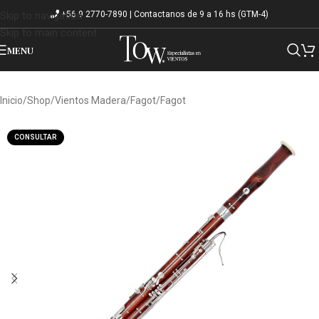
+56 9 2770-7890 | Contactanos de 9 a 16 hs (GTM-4)
Skip to navigation
Skip to main content
MENU
Inicio
/
Shop
/
Vientos Madera
/
Fagot
/
Fagot
CONSULTAR