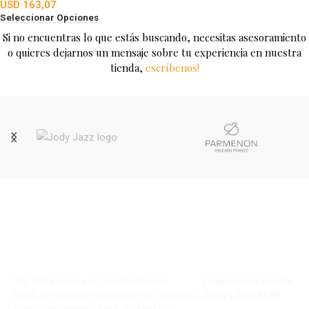
USD
163,07
Seleccionar Opciones
Si no encuentras lo que estás buscando, necesitas asesoramiento
o quieres dejarnos un mensaje sobre tu experiencia en nuestra
tienda,
escríbenos!
Tow Sudamérica es la tienda oficial de
Tow s.a.
La apertura de nuestra
tienda en Chile tiene la intención de
facilitar la oferta y llegada de
estos instrumentos a toda Sudamérica
.