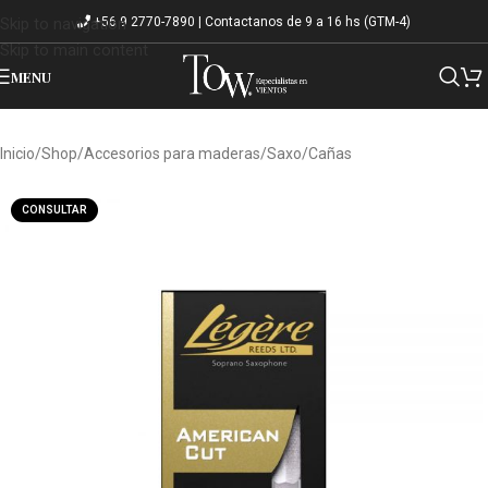
+56 9 2770-7890 | Contactanos de 9 a 16 hs (GTM-4)
Skip to navigation
Skip to main content
MENU
Inicio
/
Shop
/
Accesorios para maderas
/
Saxo
/
Cañas
CONSULTAR