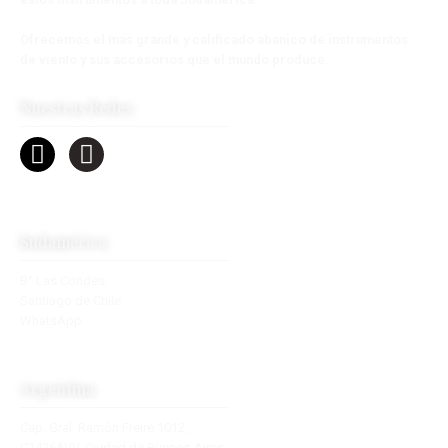
Ofrecemos el más grande y calificado abanico de instrumentos
de viento y sus accesorios que el mundo produce
.
Nuestras Redes
Sudamérica
B° Las Condes,
Santiago de Chile.
WhatsApp:
+56 9 2770 7890
contacto@towsudamerica.com
Argentina
Cap. Gral. Ramón Freire 1012,
C1426AVV, Ciudad de Buenos Aires.