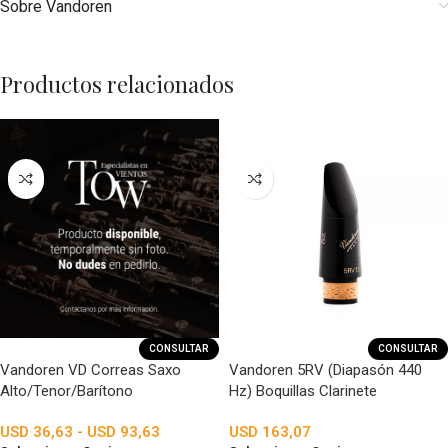
Sobre Vandoren
Productos relacionados
CONSULTAR
CONSULTAR
Vandoren VD Correas Saxo
Vandoren 5RV (Diapasón 440
Alto/Tenor/Barítono
Hz) Boquillas Clarinete
USD
36,63
-
USD
93,63
USD
163,07