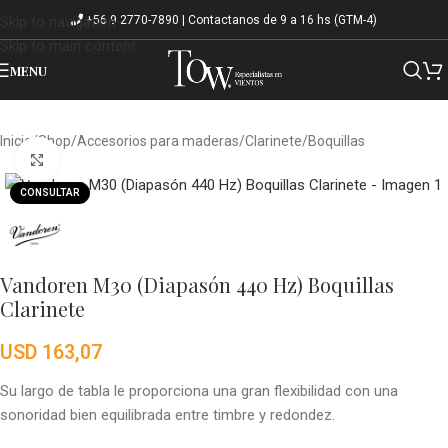
+56 9 2770-7890 | Contactanos de 9 a 16 hs (GTM-4)
Skip to navigation
Skip to main content
MENU
Inicio
/
Shop
/
Accesorios para maderas
/
Clarinete
/
Boquillas
Click to enlarge
CONSULTAR
Vandoren M30 (Diapasón 440 Hz) Boquillas
Clarinete
USD
163,07
Su largo de tabla le proporciona una gran flexibilidad con una
sonoridad bien equilibrada entre timbre y redondez.