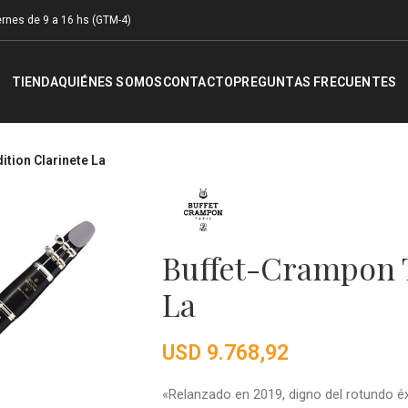
rnes de 9 a 16 hs (GTM-4)
TIENDA
QUIÉNES SOMOS
CONTACTO
PREGUNTAS FRECUENTES
tion Clarinete La
Buffet-Crampon T
La
USD
9.768,92
«Relanzado en 2019, digno del rotundo 