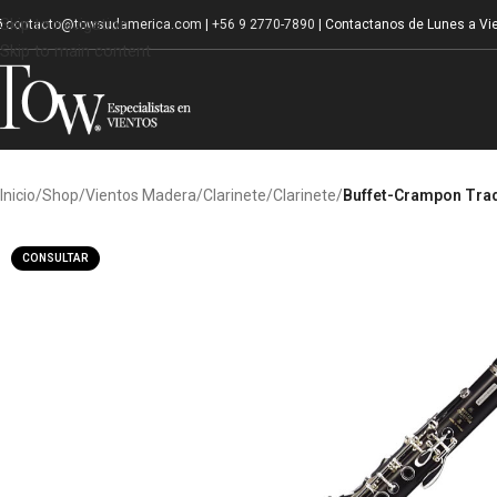
Skip to navigation
contacto@towsudamerica.com
|
+56 9 2770-7890
| Contactanos de Lunes a Vie
Skip to main content
Inicio
/
Shop
/
Vientos Madera
/
Clarinete
/
Clarinete
/
Buffet-Crampon Tradi
CONSULTAR