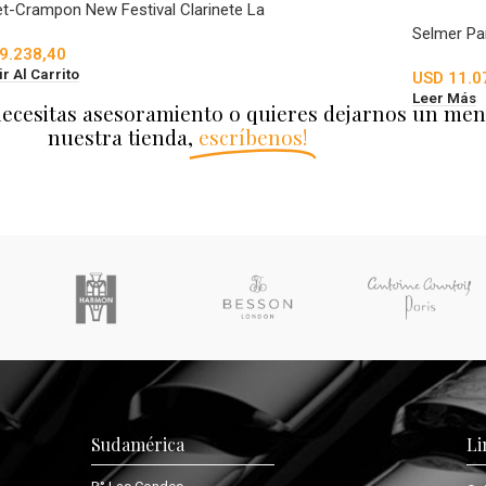
et-Crampon New Festival Clarinete La
Selmer Pa
9.238,40
r Al Carrito
USD
11.0
Leer Más
necesitas asesoramiento o quieres dejarnos un men
nuestra tienda,
escríbenos!
Sudamérica
Li