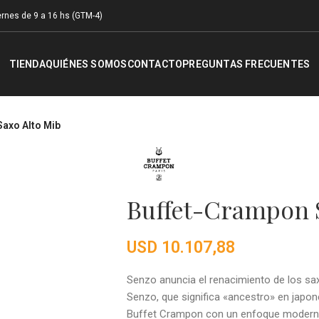
rnes de 9 a 16 hs (GTM-4)
TIENDA
QUIÉNES SOMOS
CONTACTO
PREGUNTAS FRECUENTES
axo Alto Mib
Buffet-Crampon S
USD
10.107,88
Senzo anuncia el renacimiento de los s
Senzo, que significa «ancestro» en japon
Buffet Crampon con un enfoque moderno