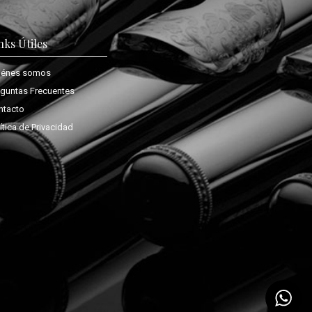
nks Útiles
iénes somos
eguntas Frecuentes
ntacto
ítica de Privacidad