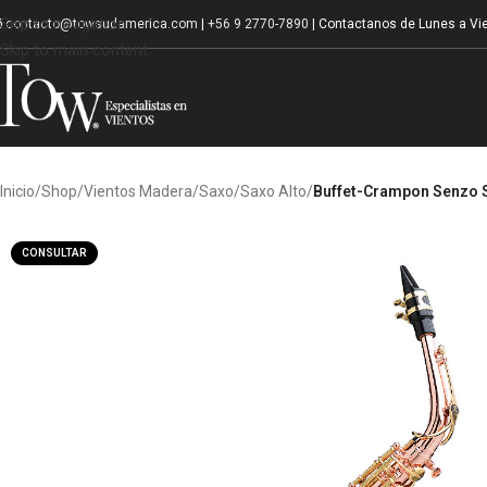
Skip to navigation
contacto@towsudamerica.com
|
+56 9 2770-7890
| Contactanos de Lunes a Vie
Skip to main content
Inicio
/
Shop
/
Vientos Madera
/
Saxo
/
Saxo Alto
/
Buffet-Crampon Senzo S
CONSULTAR