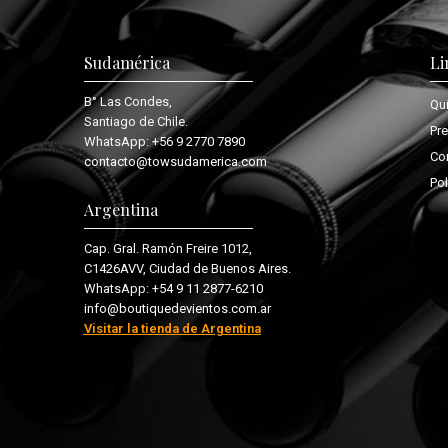
Sudamérica
Li
B° Las Condes,
Qu
Santiago de Chile.
Pr
WhatsApp:
+56 9 2770 7890
Co
contacto@towsudamerica.com
Pol
Argentina
Cap. Gral. Ramón Freire 1012,
C1426AVV, Ciudad de Buenos Aires.
WhatsApp:
+54 9 11 2877-6210
info@boutiquedevientos.com.ar
Visitar la tienda de Argentina