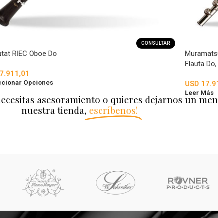
CONSULTAR
utat RIEC Oboe Do
Muramatsu
Flauta Do,
7.911,01
ccionar Opciones
USD
17.9
Leer Más
necesitas asesoramiento o quieres dejarnos un men
nuestra tienda,
escríbenos!