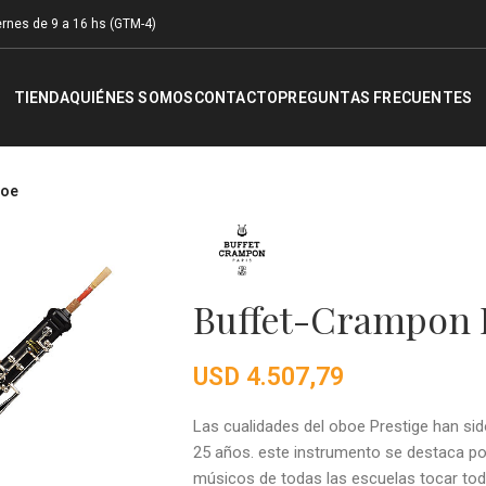
rnes de 9 a 16 hs (GTM-4)
TIENDA
QUIÉNES SOMOS
CONTACTO
PREGUNTAS FRECUENTES
boe
Buffet-Crampon 
USD
4.507,79
Las cualidades del oboe Prestige han s
25 años. este instrumento se destaca por
músicos de todas las escuelas tocar todo