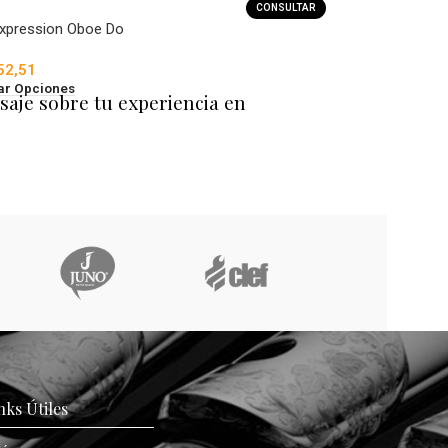
CONSULTAR
Expression Oboe Do
52,51
ar Opciones
saje sobre tu experiencia en
nks Útiles