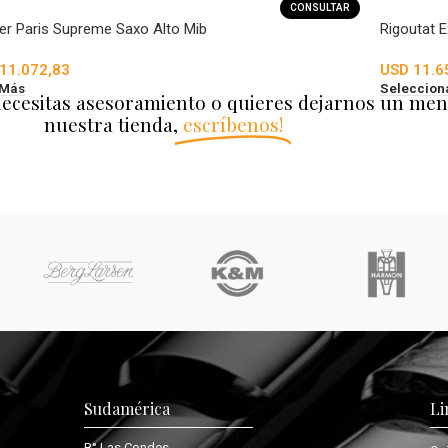
CONSULTAR
er Paris Supreme Saxo Alto Mib
Rigoutat 
11.072,83
USD
11.6
 Más
Seleccion
necesitas asesoramiento o quieres dejarnos un men
nuestra tienda,
escríbenos!
Sudamérica
Li
B° Las Condes,