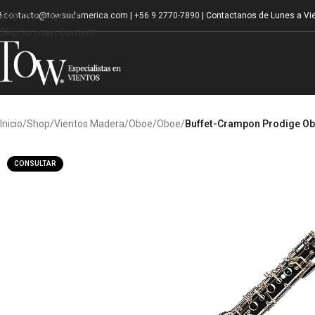
Skip to navigation
contacto@towsudamerica.com
|
+56 9 2770-7890
| Contactanos de Lunes a Vie
Skip to main content
Inicio
/
Shop
/
Vientos Madera
/
Oboe
/
Oboe
/
Buffet-Crampon Prodige O
CONSULTAR