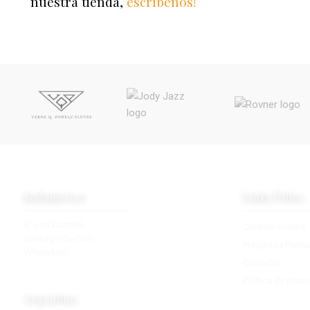
nuestra tienda,
escríbenos!
Sudamérica
Links Útiles
B° Las Condes,
Quiénes somos
Santiago de Chile.
Preguntas Frecu
WhatsApp:
+56 9 2770 7890
Contacto
contacto@towsudamerica.com
Política de Priva
Argentina