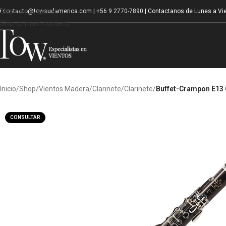
Skip to navigation
contacto@towsudamerica.com
|
+56 9 2770-7890
| Contactanos de Lunes a Vie
Skip to main content
Inicio
/
Shop
/
Vientos Madera
/
Clarinete
/
Clarinete
/
Buffet-Crampon E13 
CONSULTAR