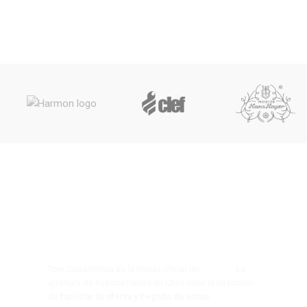
Tow Sudamérica es la tienda oficial de
Tow s.a.
La
apertura de nuestra tienda en Chile tiene la intención
de
facilitar la oferta y llegada de estos