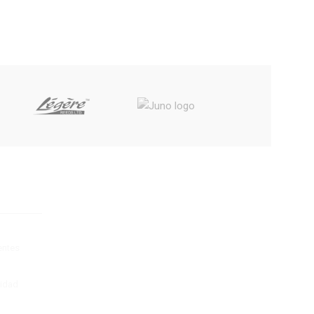
entes
cidad