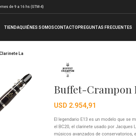
rnes de 9 a 16 hs (GTM-4)
TIENDA
QUIÉNES SOMOS
CONTACTO
PREGUNTAS FRECUENTES
Clarinete La
Buffet-Crampon E
USD
2.954,91
El legendario E13 es un modelo que se m
el BC20, el clarinete usado por Jacques
músicos avanzados de conservatorios, e