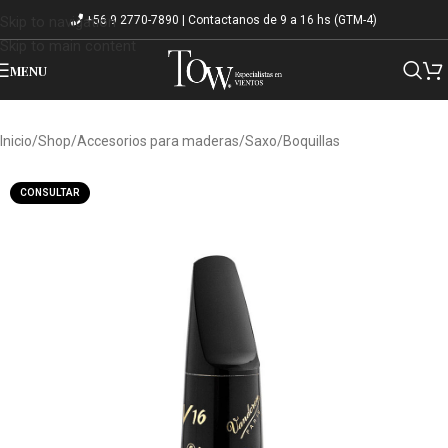
+56 9 2770-7890 | Contactanos de 9 a 16 hs (GTM-4)
Skip to navigation
Skip to main content
MENU
Inicio
/
Shop
/
Accesorios para maderas
/
Saxo
/
Boquillas
CONSULTAR