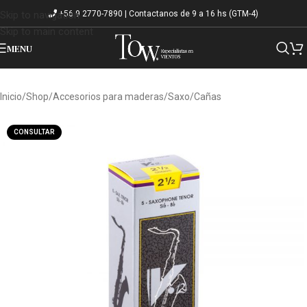
+56 9 2770-7890 | Contactanos de 9 a 16 hs (GTM-4)
Skip to navigation
Skip to main content
MENU
Inicio
/
Shop
/
Accesorios para maderas
/
Saxo
/
Cañas
CONSULTAR