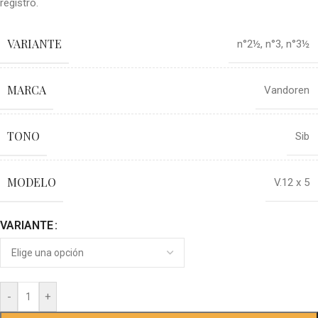
registro.
VARIANTE
n°2½
,
n°3
,
n°3½
MARCA
Vandoren
TONO
Sib
MODELO
V.12 x 5
VARIANTE
-
+