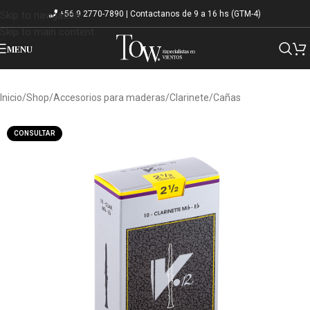
+56 9 2770-7890 | Contactanos de 9 a 16 hs (GTM-4)
Skip to navigation
Skip to main content
MENU
Inicio
/
Shop
/
Accesorios para maderas
/
Clarinete
/
Cañas
CONSULTAR