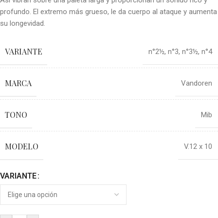
Así vibran sobre una paleta larga y proporcionan un sonido rico y
profundo. El extremo más grueso, le da cuerpo al ataque y aumenta
su longevidad.
VARIANTE
n°2½
,
n°3
,
n°3½
,
n°4
MARCA
Vandoren
TONO
Mib
MODELO
V.12 x 10
VARIANTE