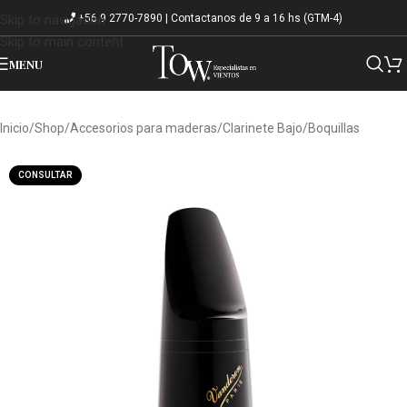
+56 9 2770-7890 | Contactanos de 9 a 16 hs (GTM-4)
Skip to navigation
Skip to main content
MENU
Inicio
/
Shop
/
Accesorios para maderas
/
Clarinete Bajo
/
Boquillas
CONSULTAR