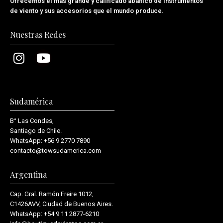
Ofrecemos el más grande y calificado abanico de instrumentos
de viento y sus accesorios que el mundo produce
.
Nuestras Redes
Sudamérica
B° Las Condes,
Santiago de Chile.
WhatsApp:
+56 9 2770 7890
contacto@towsudamerica.com
Argentina
Cap. Gral. Ramón Freire 1012,
C1426AVV, Ciudad de Buenos Aires.
WhatsApp:
+54 9 11 2877-6210