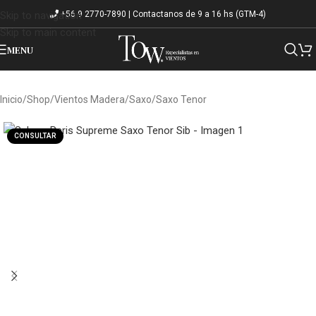
+56 9 2770-7890 | Contactanos de 9 a 16 hs (GTM-4)
Skip to navigation
Skip to main content
MENU
Inicio
/
Shop
/
Vientos Madera
/
Saxo
/
Saxo Tenor
CONSULTAR