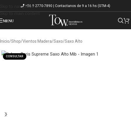
+56 9 2770-7890 | Contactanos de 9 a 16 hs (GTM-4)
Skip to navigation
Skip to main content
MENU
Inicio
/
Shop
/
Vientos Madera
/
Saxo
/
Saxo Alto
CONSULTAR