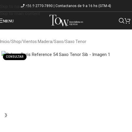
+56 9 2770-7890 | Contactanos de 9 a 16 hs (GTM-4)
Skip to navigation
Skip to main content
MENU
Inicio
/
Shop
/
Vientos Madera
/
Saxo
/
Saxo Tenor
CONSULTAR