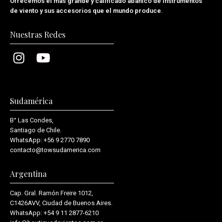
Ofrecemos el más grande y calificado abanico de instrumentos
de viento y sus accesorios que el mundo produce
.
Nuestras Redes
Sudamérica
B° Las Condes,
Santiago de Chile.
WhatsApp:
+56 9 2770 7890
contacto@towsudamerica.com
Argentina
Cap. Gral. Ramón Freire 1012,
C1426AVV, Ciudad de Buenos Aires.
WhatsApp:
+54 9 11 2877-6210