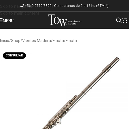
+56 9 2770-7890 | Contactanos de 9 a 16 hs (GTM-4)
Skip to navigation
Skip to main content
MENU
Inicio
/
Shop
/
Vientos Madera
/
Flauta
/
Flauta
CONSULTAR