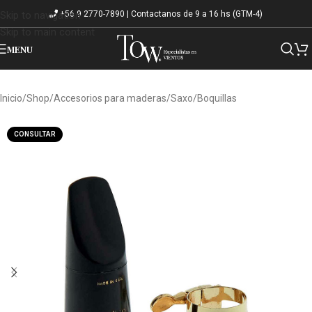
+56 9 2770-7890 | Contactanos de 9 a 16 hs (GTM-4)
Skip to navigation
Skip to main content
MENU
Inicio
/
Shop
/
Accesorios para maderas
/
Saxo
/
Boquillas
CONSULTAR