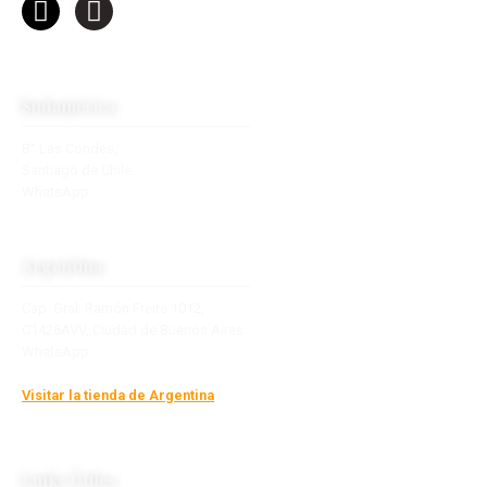
Sudamérica
B° Las Condes,
Santiago de Chile.
WhatsApp:
+56 9 2770 7890
contacto@towsudamerica.com
Argentina
Cap. Gral. Ramón Freire 1012,
C1426AVV, Ciudad de Buenos Aires.
WhatsApp:
+54 9 11 2877-6210
info@boutiquedevientos.com.ar
Visitar la tienda de Argentina
Links Útiles