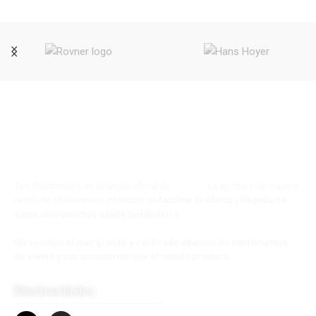
Tow Sudamérica es la tienda oficial de
Tow s.a.
La apertura de nuestra
tienda en Chile tiene la intención de
facilitar la oferta y llegada de
estos instrumentos a toda Sudamérica
.
Ofrecemos el más grande y calificado abanico de instrumentos
de viento y sus accesorios que el mundo produce
.
Nuestras Redes