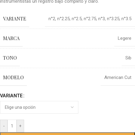
instrumentistas un registro bajo completo y claro.
VARIANTE
n°2
,
n°2.25
,
n°2.5
,
n°2.75
,
n°3
,
n°3.25
,
n°3.5
MARCA
Legere
TONO
Sib
MODELO
American Cut
VARIANTE
-
+