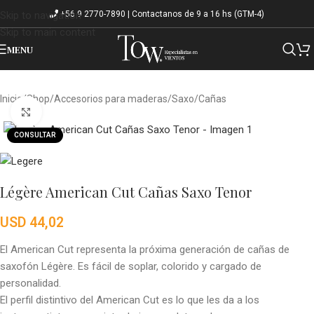
+56 9 2770-7890 | Contactanos de 9 a 16 hs (GTM-4)
Skip to navigation
Skip to main content
MENU
Inicio
/
Shop
/
Accesorios para maderas
/
Saxo
/
Cañas
Click to enlarge
CONSULTAR
Légère American Cut Cañas Saxo Tenor
USD
44,02
El American Cut representa la próxima generación de cañas de
saxofón Légère. Es fácil de soplar, colorido y cargado de
personalidad.
El perfil distintivo del American Cut es lo que les da a los