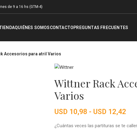
nes de 9 a 16 hs (GTM-4)
TIENDA
QUIÉNES SOMOS
CONTACTO
PREGUNTAS FRECUENTES
k Accesorios para atril Varios
Wittner Rack Acce
Varios
USD
10,98
-
USD
12,42
¿Cuántas veces las partituras se te call