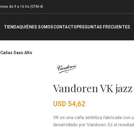
rnes de 9 a 16 hs (GTM-4)
TIENDA
QUIÉNES SOMOS
CONTACTO
PREGUNTAS FRECUENTES
 Cañas Saxo Alto
Vandoren VK jazz
USD
54,62
VK es una caña sintética fabricada con
desarrollado por Vandoren. Es el resulta