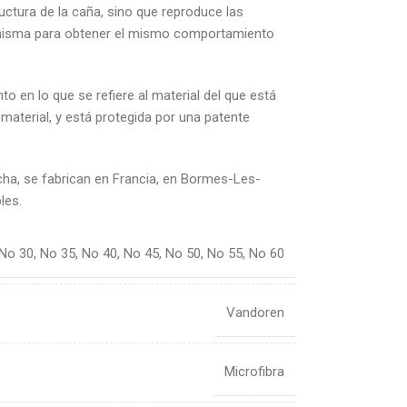
uctura de la caña, sino que reproduce las
a misma para obtener el mismo comportamiento
 en lo que se refiere al material del que está
aterial, y está protegida por una patente
echa, se fabrican en Francia, en Bormes-Les-
les.
No 30
,
No 35
,
No 40
,
No 45
,
No 50
,
No 55
,
No 60
Vandoren
Microfibra