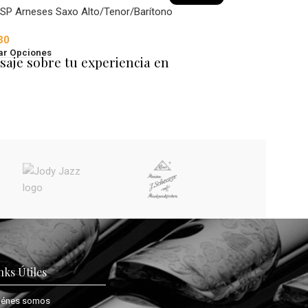
SP Arneses Saxo Alto/Tenor/Barítono
30
ar Opciones
saje sobre tu experiencia en
nks Útiles
iénes somos