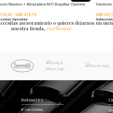
oren Masters + Abrazadera M/O Boquillas Clarinete
Vandoren 
175,92
-
USD
219,14
USD
257,
ccionar Opciones
Seleccion
necesitas asesoramiento o quieres dejarnos un men
nuestra tienda,
escríbenos!
Sudamérica
Li
B° Las Condes,
Qu