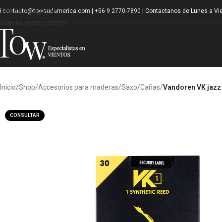
Skip to navigation
contacto@towsudamerica.com
|
+56 9 2770-7890
| Contactanos de Lunes a Vie
Skip to main content
Inicio
/
Shop
/
Accesorios para maderas
/
Saxo
/
Cañas
/
Vandoren VK jazz
CONSULTAR