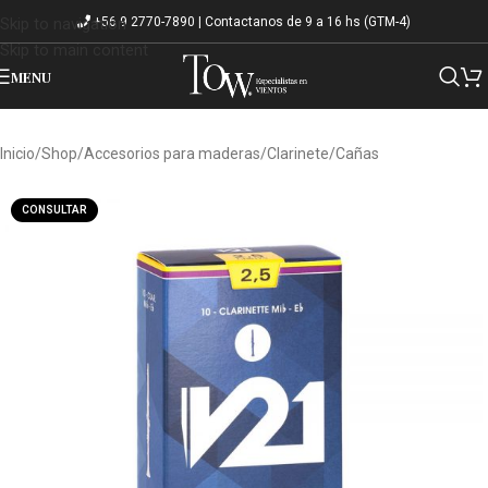
+56 9 2770-7890 | Contactanos de 9 a 16 hs (GTM-4)
Skip to navigation
Skip to main content
MENU
Inicio
/
Shop
/
Accesorios para maderas
/
Clarinete
/
Cañas
CONSULTAR