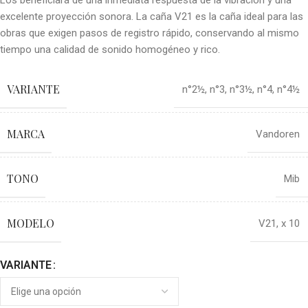
Los beneficiará de una inmediata respuesta de la vibración y una
excelente proyección sonora. La caña V21 es la caña ideal para las
obras que exigen pasos de registro rápido, conservando al mismo
tiempo una calidad de sonido homogéneo y rico.
VARIANTE
n°2½
,
n°3
,
n°3½
,
n°4
,
n°4½
MARCA
Vandoren
TONO
Mib
MODELO
V21, x 10
VARIANTE