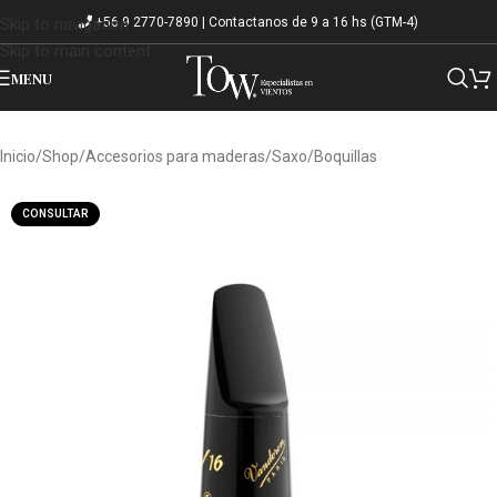
+56 9 2770-7890 | Contactanos de 9 a 16 hs (GTM-4)
Skip to navigation
Skip to main content
MENU
Inicio
/
Shop
/
Accesorios para maderas
/
Saxo
/
Boquillas
CONSULTAR