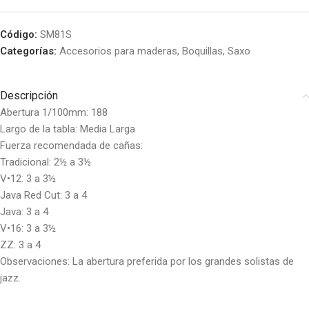
Código:
SM81S
Categorías:
Accesorios para maderas
,
Boquillas
,
Saxo
Descripción
Abertura 1/100mm: 188
Largo de la tabla: Media Larga
Fuerza recomendada de cañas:
Tradicional: 2½ a 3½
V•12: 3 a 3½
Java Red Cut: 3 a 4
Java: 3 a 4
V•16: 3 a 3½
ZZ: 3 a 4
Observaciones: La abertura preferida por los grandes solistas de
jazz.