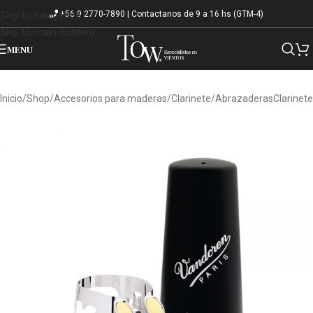
+56 9 2770-7890 | Contactanos de 9 a 16 hs (GTM-4)
Skip to navigation
Skip to main content
MENU
Inicio
/
Shop
/
Accesorios para maderas
/
Clarinete
/
AbrazaderasClarinete